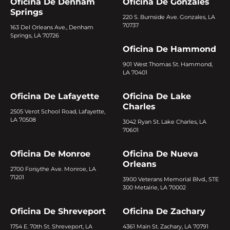
Oficina De Denham
Oficina De Gonzales
Springs
220 S. Burnside Ave. Gonzales, LA
70737
163 Del Orleans Ave., Denham
Springs, LA 70726
Oficina De Hammond
901 West Thomas St. Hammond,
LA 70401
Oficina De Lafayette
Oficina De Lake
Charles
2505 Verot School Road, Lafayette,
LA 70508
3042 Ryan St. Lake Charles, LA
70601
Oficina De Monroe
Oficina De Nueva
Orleans
2700 Forsythe Ave. Monroe, LA
71201
3900 Veterans Memorial Blvd., STE
300 Metairie, LA 70002
Oficina De Shreveport
Oficina De Zachary
1754 E. 70th St. Shreveport, LA
4361 Main St. Zachary, LA 70791