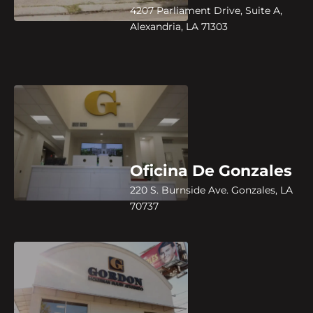
4207 Parliament Drive, Suite A,
Alexandria, LA 71303
Oficina De Gonzales
220 S. Burnside Ave. Gonzales, LA
70737