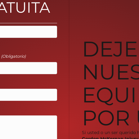
ATUITA
DEJE
l
(Obligatorio)
NUE
EQUI
POR 
Si usted o un ser querido 
Gordon McKernan Injury