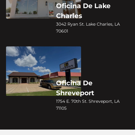
Oficina De Lake
Charles
3042 Ryan St. Lake Charles, LA
70601
Oficina De
Shreveport
1754 E. 70th St. Shreveport, LA
71105