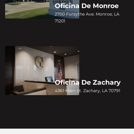
Oficina De Monroe
2700 Forsythe Ave. Monroe, LA
71201
Oficina De Zachary
4361 Main St. Zachary, LA 70791