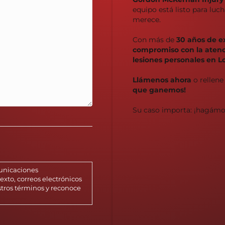
equipo está listo para lu
merece.
Con más de
30 años de e
compromiso con la atenci
lesiones personales en L
Llámenos ahora
o rellene
que ganemos!
Su caso importa: ¡hagámo
municaciones
xto, correos electrónicos
stros términos y reconoce