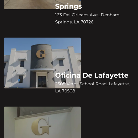
Springs
163 Del Orleans Ave., Denham
Springs, LA 70726
Oficina De Lafayette
2505 Verot School Road, Lafayette,
LA 70508