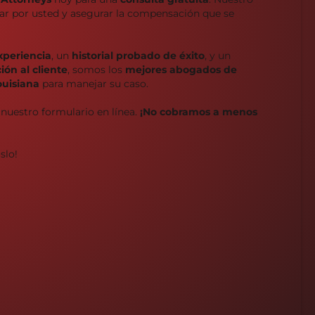
char por usted y asegurar la compensación que se
xperiencia
, un
historial probado de éxito
, y un
ón al cliente
, somos los
mejores abogados de
ouisiana
para manejar su caso.
 nuestro formulario en línea.
¡No cobramos a menos
slo!