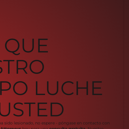
 QUE
STRO
PO LUCHE
USTED
ha sido lesionado, no espere - póngase en contacto con
 Attorneys
hoy para una
consulta gratuita
. Nuestro