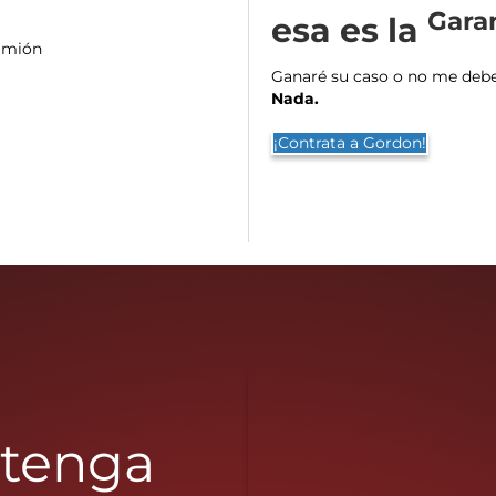
Gara
esa es la
camión
Ganaré su caso o no me deberá
Nada.
¡Contrata a Gordon!
btenga