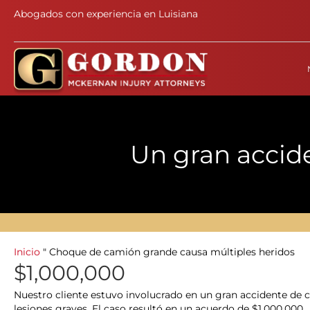
Abogados con experiencia en Luisiana
Un gran accid
Inicio
"
Choque de camión grande causa múltiples heridos
$1,000,000
Nuestro cliente estuvo involucrado en un gran accidente de
lesiones graves. El caso resultó en un acuerdo de $1,000,000.