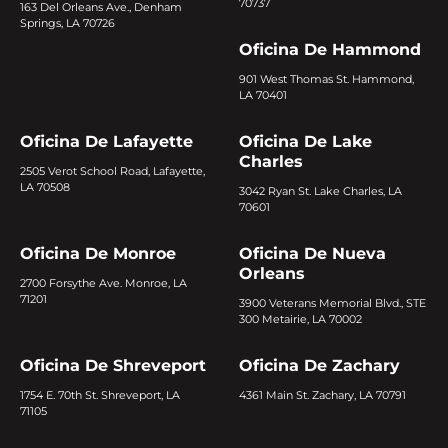
70737
163 Del Orleans Ave., Denham
Springs, LA 70726
Oficina De Hammond
901 West Thomas St. Hammond,
LA 70401
Oficina De Lafayette
Oficina De Lake
Charles
2505 Verot School Road, Lafayette,
LA 70508
3042 Ryan St. Lake Charles, LA
70601
Oficina De Monroe
Oficina De Nueva
Orleans
2700 Forsythe Ave. Monroe, LA
71201
3900 Veterans Memorial Blvd., STE
300 Metairie, LA 70002
Oficina De Shreveport
Oficina De Zachary
1754 E. 70th St. Shreveport, LA
4361 Main St. Zachary, LA 70791
71105