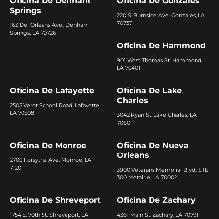
Oficina De Denham
Oficina De Gonzales
Springs
220 S. Burnside Ave. Gonzales, LA
70737
163 Del Orleans Ave., Denham
Springs, LA 70726
Oficina De Hammond
901 West Thomas St. Hammond,
LA 70401
Oficina De Lafayette
Oficina De Lake
Charles
2505 Verot School Road, Lafayette,
LA 70508
3042 Ryan St. Lake Charles, LA
70601
Oficina De Monroe
Oficina De Nueva
Orleans
2700 Forsythe Ave. Monroe, LA
71201
3900 Veterans Memorial Blvd., STE
300 Metairie, LA 70002
Oficina De Shreveport
Oficina De Zachary
1754 E. 70th St. Shreveport, LA
4361 Main St. Zachary, LA 70791