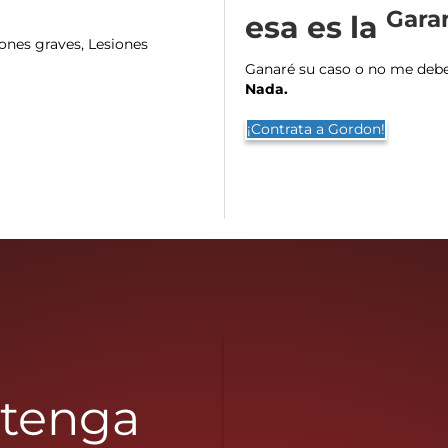
Gara
esa es la
iones graves, Lesiones
Ganaré su caso o no me deberá
Nada.
¡Contrata a Gordon!
btenga