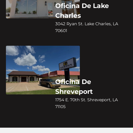
Oficina De Lake
Charles
3042 Ryan St. Lake Charles, LA
70601
Oficina De
Shreveport
1754 E. 70th St. Shreveport, LA
71105