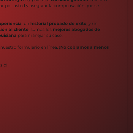
char por usted y asegurar la compensación que se
xperiencia
, un
historial probado de éxito
, y un
ón al cliente
, somos los
mejores abogados de
ouisiana
para manejar su caso.
 nuestro formulario en línea.
¡No cobramos a menos
slo!