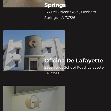
Springs
163 Del Orleans Ave., Denham
Springs, LA 70726
Oficina De Lafayette
2505 Verot School Road, Lafayette,
LA 70508