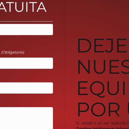
ATUITA
DEJE
l
(Obligatorio)
NUE
EQUI
POR 
Si usted o un ser querido 
Gordon McKernan Injury