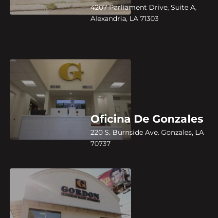
4207 Parliament Drive, Suite A,
Alexandria, LA 71303
Oficina De Gonzales
220 S. Burnside Ave. Gonzales, LA
70737