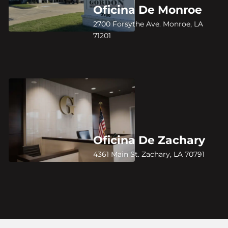
Oficina De Monroe
2700 Forsythe Ave. Monroe, LA
71201
Oficina De Zachary
4361 Main St. Zachary, LA 70791