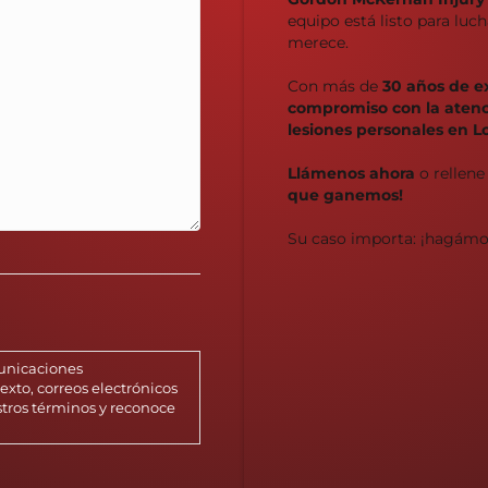
equipo está listo para lu
merece.
Con más de
30 años de e
compromiso con la atenci
lesiones personales en L
Llámenos ahora
o rellene
que ganemos!
Su caso importa: ¡hagámo
municaciones
xto, correos electrónicos
stros términos y reconoce