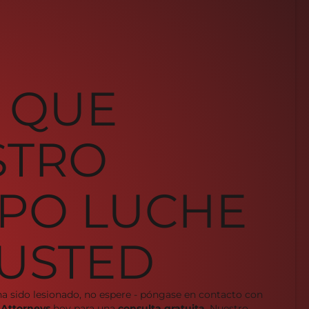
 QUE
STRO
PO LUCHE
USTED
ha sido lesionado, no espere - póngase en contacto con
 Attorneys
hoy para una
consulta gratuita
. Nuestro