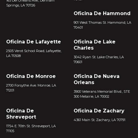
163 Del Orleans Ave., Denham
Springs, LA 70726
Oficina De Hammond
901 West Thomas St. Hammond, LA
70401
Oficina De Lafayette
Oficina De Lake
Charles
2505 Verot School Road, Lafayette,
LA 70508
3042 Ryan St. Lake Charles, LA
70601
Oficina De Monroe
Oficina De Nueva
Orleans
2700 Forsythe Ave. Monroe, LA
71201
3900 Veterans Memorial Blvd., STE
300 Metairie, LA 70002
Oficina De
Oficina De Zachary
Shreveport
4361 Main St. Zachary, LA 70791
1754 E. 70th St. Shreveport, LA
71105