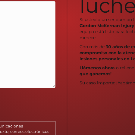
luche
Si usted o un ser querido 
Gordon McKernan Injury
equipo está listo para lu
merece.
Con más de
30 años de e
compromiso con la atenci
lesiones personales en L
Llámenos ahora
o rellene
que ganemos!
Su caso importa: ¡hagámo
municaciones
xto, correos electrónicos