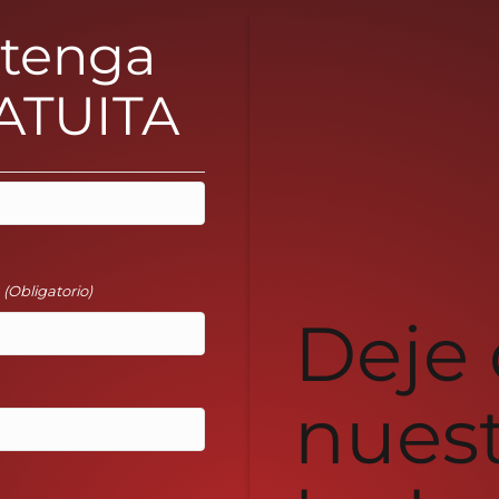
btenga
ATUITA
l
(Obligatorio)
Deje
nues