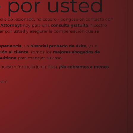
 por usted
ha sido lesionado, no espere - póngase en contacto con
 Attorneys
hoy para una
consulta gratuita
. Nuestro
char por usted y asegurar la compensación que se
xperiencia
, un
historial probado de éxito
, y un
ón al cliente
, somos los
mejores abogados de
ouisiana
para manejar su caso.
 nuestro formulario en línea.
¡No cobramos a menos
slo!