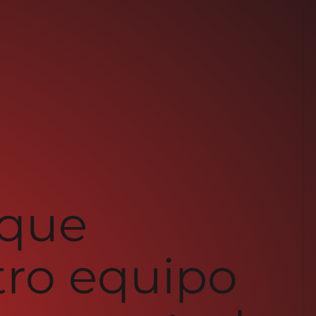
 que
tro equipo