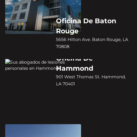
Oficina De Baton
Rouge
5656 Hilton Ave. Baton Rouge, LA
70808
Oficina De
Hammond
901 West Thomas St. Hammond,
LA 70401