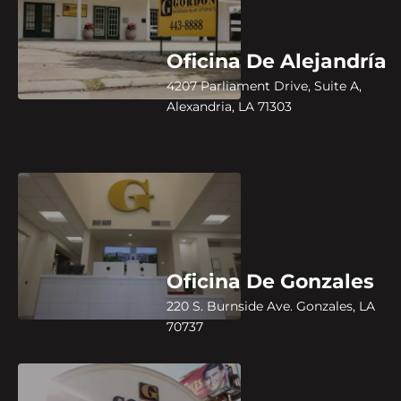
Oficina De Alejandría
4207 Parliament Drive, Suite A,
Alexandria, LA 71303
Oficina De Gonzales
220 S. Burnside Ave. Gonzales, LA
70737