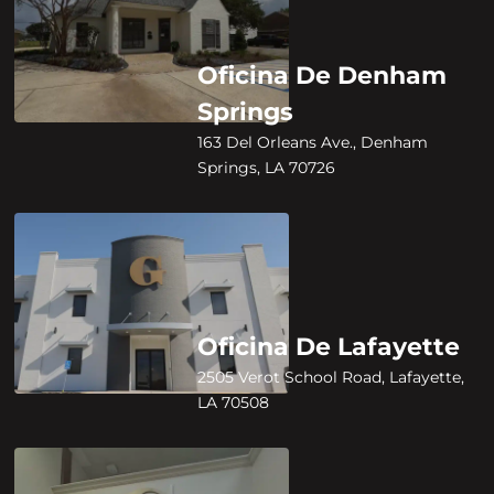
Oficina De Denham
Springs
163 Del Orleans Ave., Denham
Springs, LA 70726
Oficina De Lafayette
2505 Verot School Road, Lafayette,
LA 70508