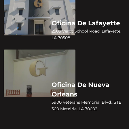
Oficina De Lafayette
2505 Verot School Road, Lafayette,
LA 70508
Oficina De Nueva
Orleans
3900 Veterans Memorial Blvd., STE
300 Metairie, LA 70002