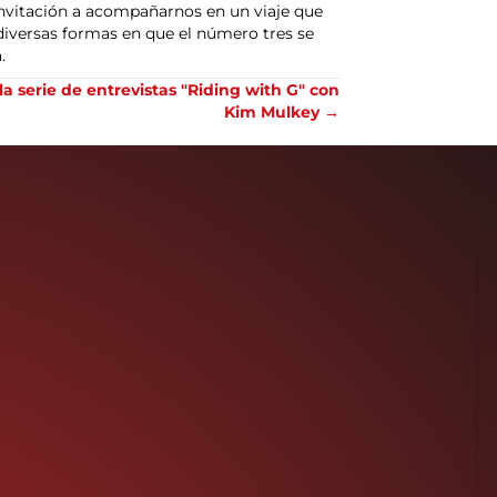
 invitación a acompañarnos en un viaje que
s diversas formas en que el número tres se
.
 serie de entrevistas "Riding with G" con
Kim Mulkey →