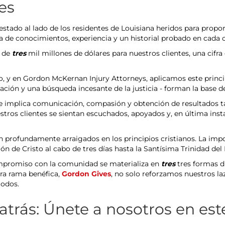
es
tado al lado de los residentes de Louisiana heridos para propor
za de conocimientos, experiencia y un historial probado en cad
a de
tres
mil millones de dólares para nuestros clientes, una cifr
o, y en Gordon McKernan Injury Attorneys, aplicamos este princi
cación y una búsqueda incesante de la justicia - forman la base de
te implica comunicación, compasión y obtención de resultados t
ros clientes se sientan escuchados, apoyados y, en última insta
 profundamente arraigados en los principios cristianos. La imp
ón de Cristo al cabo de tres días hasta la Santísima Trinidad del P
compromiso con la comunidad se materializa en
tres
tres formas di
stra rama benéfica,
Gordon Gives
, no solo reforzamos nuestros l
todos.
trás: Únete a nosotros en este