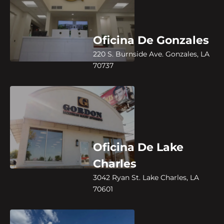
Oficina De Gonzales
220 S. Burnside Ave. Gonzales, LA
70737
Oficina De Lake
Charles
3042 Ryan St. Lake Charles, LA
70601