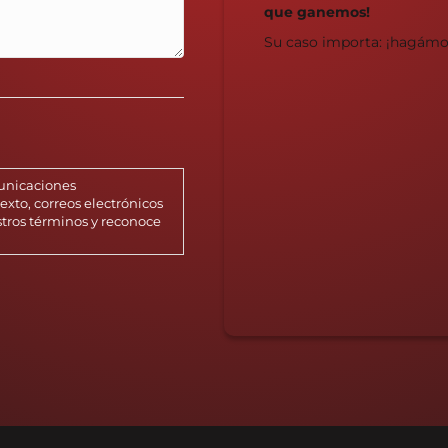
que ganemos!
Su caso importa: ¡hagámo
municaciones
xto, correos electrónicos
stros términos y reconoce