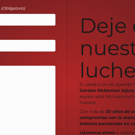
l
(Obligatorio)
Deje
nues
luche
Si usted o un ser querido 
Gordon McKernan Injury
equipo está listo para lu
merece.
Con más de
30 años de e
compromiso con la atenci
lesiones personales en L
Llámenos ahora
o rellene