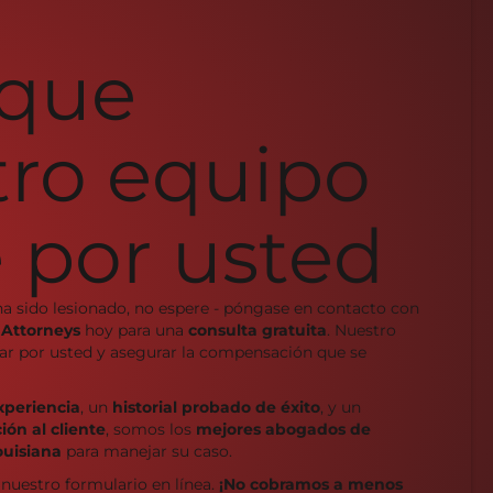
 que
tro equipo
 por usted
ha sido lesionado, no espere - póngase en contacto con
 Attorneys
hoy para una
consulta gratuita
. Nuestro
char por usted y asegurar la compensación que se
xperiencia
, un
historial probado de éxito
, y un
ón al cliente
, somos los
mejores abogados de
ouisiana
para manejar su caso.
 nuestro formulario en línea.
¡No cobramos a menos