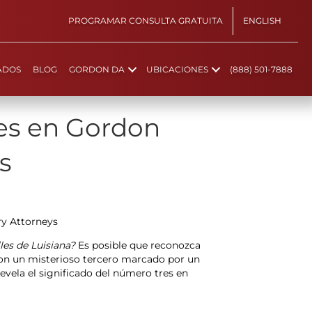
PROGRAMAR CONSULTA GRATUITA
ENGLISH
ADOS
BLOG
GORDON DA
UBICACIONES
(888) 501-7888
res en Gordon
s
les de Luisiana?
Es posible que reconozca
con un misterioso tercero marcado por un
vela el significado del número tres en