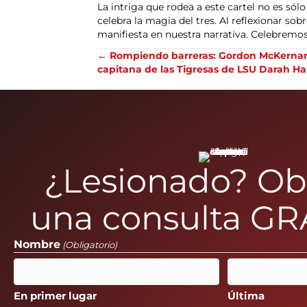
La intriga que rodea a este cartel no es só
celebra la magia del tres. Al reflexionar so
manifiesta en nuestra narrativa. Celebremos
Posts
← Rompiendo barreras: Gordon McKernan 
capitana de las Tigresas de LSU Darah Ha
navegación
¿Lesionado? O
una consulta GR
Nombre
(Obligatorio)
En primer lugar
Última