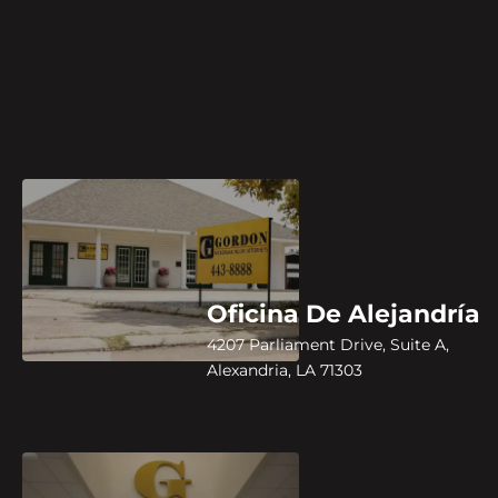
Oficina De Alejandría
4207 Parliament Drive, Suite A,
Alexandria, LA 71303