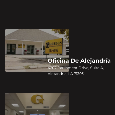
Oficina De Alejandría
4207 Parliament Drive, Suite A,
Alexandria, LA 71303