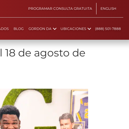
PROGRAMAR CONSULTA GRATUITA
ENGLISH
ADOS
BLOG
GORDON DA
UBICACIONES
(888) 501-7888
 18 de agosto de