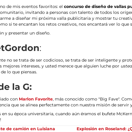
o de mis eventos favoritos: el
concurso de diseño de vallas pu
omunitario, invitando a personas con talento de todos los oríge
rme a diseñar mi próxima valla publicitaria y mostrar tu creativi
o si te encantan los retos creativos, nos encantará ver lo que s
n y presentar un diseño.
etGordon
:
 no se trata de ser codicioso, se trata de ser inteligente y pr
us mejores intereses, y usted merece que alguien luche por
usted
de lo que piensas.
e la G:
ciado con
Marlon Favorite
, más conocido como "Big Fave". Como 
cia que se alinea perfectamente con nuestra misión de servir y
 en su época universitaria, cuando aún éramos el bufete McKernan
!
te de camión en Luisiana
Explosión en Roseland: ¿Q