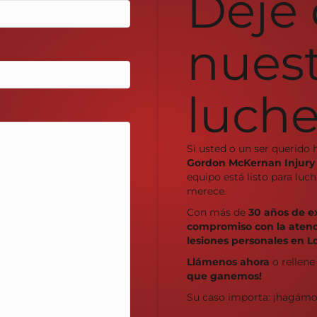
Deje
nues
luche
Si usted o un ser querido 
Gordon McKernan Injury
equipo está listo para lu
merece.
Con más de
30 años de e
compromiso con la atenci
lesiones personales en L
Llámenos ahora
o rellene
que ganemos!
Su caso importa: ¡hagámo