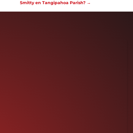
Smitty en Tangipahoa Parish? →