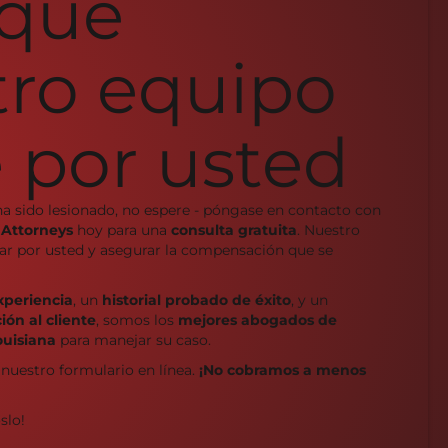
 que
tro equipo
 por usted
ha sido lesionado, no espere - póngase en contacto con
 Attorneys
hoy para una
consulta gratuita
. Nuestro
char por usted y asegurar la compensación que se
xperiencia
, un
historial probado de éxito
, y un
ón al cliente
, somos los
mejores abogados de
ouisiana
para manejar su caso.
 nuestro formulario en línea.
¡No cobramos a menos
slo!