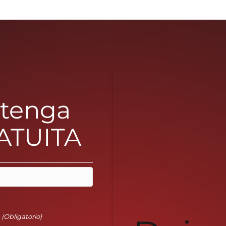
btenga
ATUITA
l
(Obligatorio)