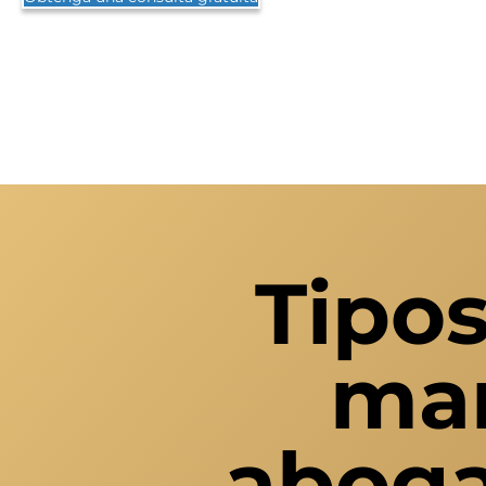
Tipos
man
aboga