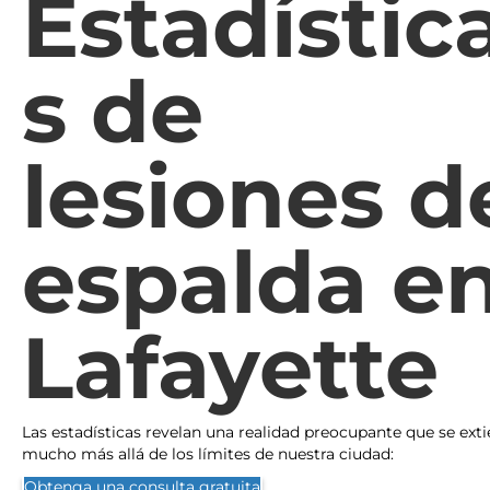
Estadístic
s de
lesiones d
espalda e
Lafayette
Las estadísticas revelan una realidad preocupante que se ext
mucho más allá de los límites de nuestra ciudad:
Obtenga una consulta gratuita