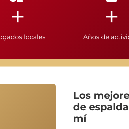
+
+
ogados locales
Años de activ
Los mejore
de espalda
mí