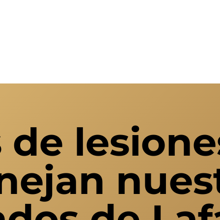
 de lesion
ejan nues
dos de Laf