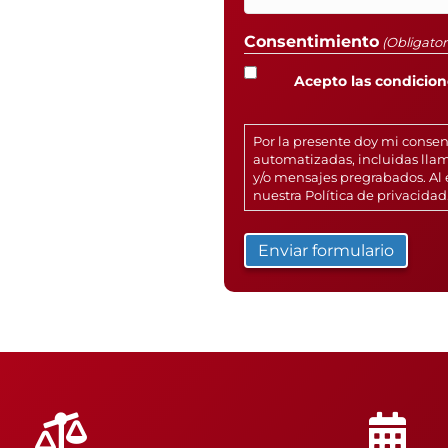
Consentimiento
(Obligator
Acepto las condicione
Por la presente doy mi conse
automatizadas, incluidas llam
y/o mensajes pregrabados. Al 
nuestra
Política de privacidad