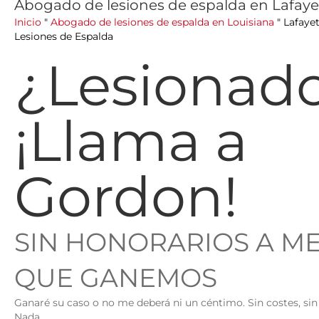
Abogado de lesiones de espalda en Lafaye
Inicio
"
Abogado de lesiones de espalda en Louisiana
"
Lafaye
Lesiones de Espalda
¿Lesionad
¡Llama a
Gordon!
SIN HONORARIOS A M
QUE GANEMOS
Ganaré su caso o no me deberá ni un céntimo. Sin costes, sin 
Nada.