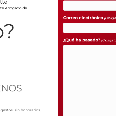
tte
tte Abogado de
Correo electrónico
(Obliga
o?
¿Qué ha pasado?
(Obligato
ENOS
gastos, sin honorarios.