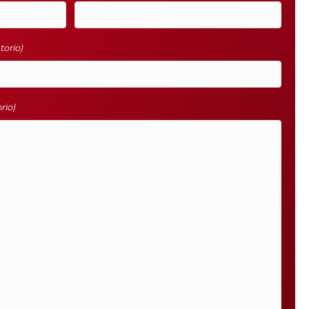
torio)
rio)