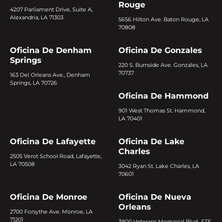
Rouge
4207 Parliament Drive, Suite A,
Alexandria, LA 71303
5656 Hilton Ave. Baton Rouge, LA
70808
Oficina De Denham
Oficina De Gonzales
Springs
220 S. Burnside Ave. Gonzales, LA
70737
163 Del Orleans Ave., Denham
Springs, LA 70726
Oficina De Hammond
901 West Thomas St. Hammond,
LA 70401
Oficina De Lafayette
Oficina De Lake
Charles
2505 Verot School Road, Lafayette,
LA 70508
3042 Ryan St. Lake Charles, LA
70601
Oficina De Monroe
Oficina De Nueva
Orleans
2700 Forsythe Ave. Monroe, LA
71201
3900 Veterans Memorial Blvd., STE