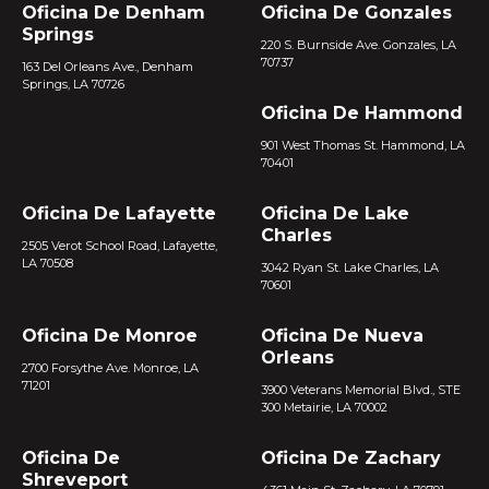
Oficina De Denham
Oficina De Gonzales
Springs
220 S. Burnside Ave. Gonzales, LA
70737
163 Del Orleans Ave., Denham
Springs, LA 70726
Oficina De Hammond
901 West Thomas St. Hammond, LA
70401
Oficina De Lafayette
Oficina De Lake
Charles
2505 Verot School Road, Lafayette,
LA 70508
3042 Ryan St. Lake Charles, LA
70601
Oficina De Monroe
Oficina De Nueva
Orleans
2700 Forsythe Ave. Monroe, LA
71201
3900 Veterans Memorial Blvd., STE
300 Metairie, LA 70002
Oficina De
Oficina De Zachary
Shreveport