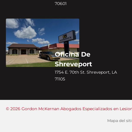
70601
Oficina De
Shreveport
1754 E. 70th St. Shreveport, LA
71105
© 2026 Gordon McKernan Abogados Especializados en Lesion
Mapa del sit