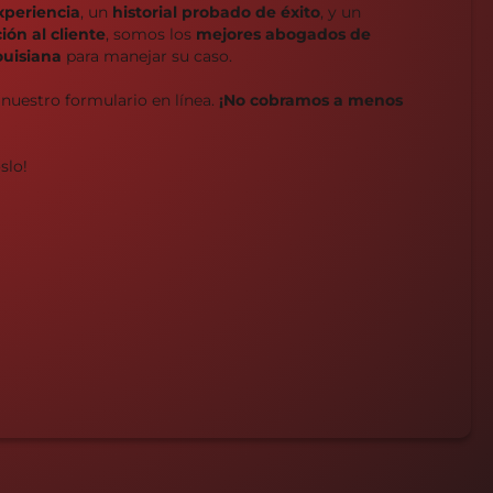
xperiencia
, un
historial probado de éxito
, y un
ón al cliente
, somos los
mejores abogados de
ouisiana
para manejar su caso.
 nuestro formulario en línea.
¡No cobramos a menos
slo!