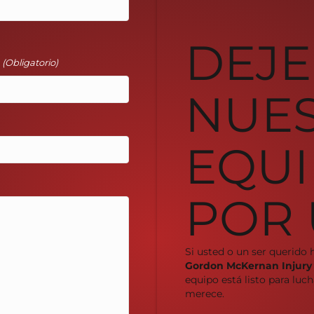
DEJE
l
(Obligatorio)
NUE
EQUI
POR 
Si usted o un ser querido 
Gordon McKernan Injury
equipo está listo para lu
merece.