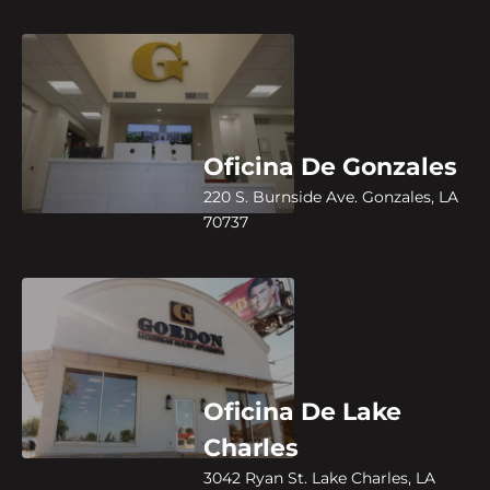
Oficina De Gonzales
220 S. Burnside Ave. Gonzales, LA
70737
Oficina De Lake
Charles
3042 Ryan St. Lake Charles, LA