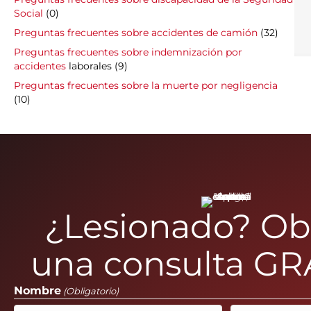
Social
(0)
Preguntas frecuentes sobre accidentes de camión
(32)
Preguntas frecuentes sobre indemnización por
accidentes
laborales (9)
Preguntas frecuentes sobre la muerte por negligencia
(10)
¿Lesionado? O
una consulta GR
Nombre
(Obligatorio)