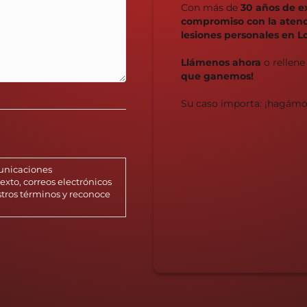
Con más de
30 años de e
compromiso con la atenci
lesiones personales en L
Llámenos ahora
o rellene
que ganemos!
Su caso importa: ¡hagámo
municaciones
xto, correos electrónicos
stros términos y reconoce