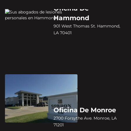
Oficina De
Hammond
901 West Thomas St. Hammond,
LA 70401
Oficina De Monroe
2700 Forsythe Ave. Monroe, LA
71201