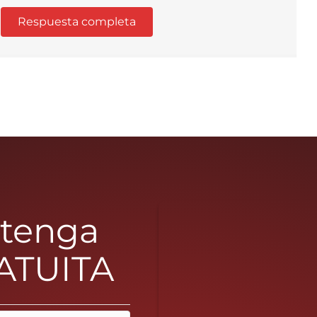
Respuesta completa
btenga
ATUITA