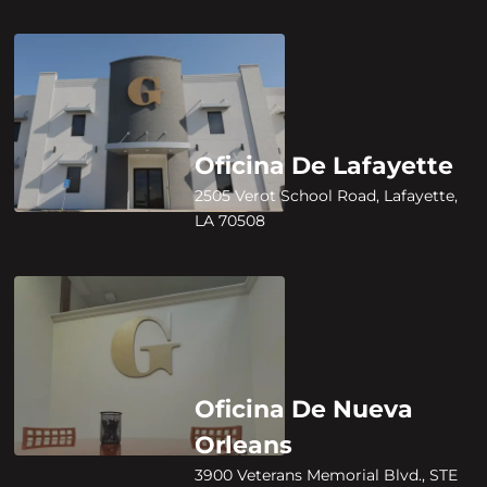
Oficina De Lafayette
2505 Verot School Road, Lafayette,
LA 70508
Oficina De Nueva
Orleans
3900 Veterans Memorial Blvd., STE