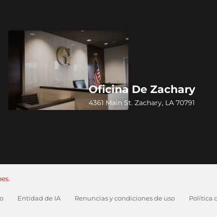
Oficina De Zachary
4361 Main St. Zachary, LA 70791
es.
io
Entidad de IA
Renuncias y condiciones de uso
Política