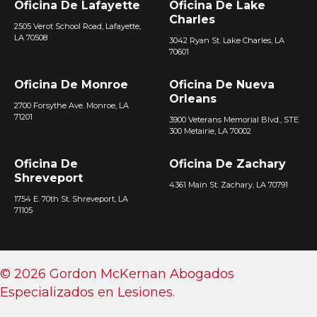
Oficina De Lafayette
Oficina De Lake
Charles
2505 Verot School Road, Lafayette,
LA 70508
3042 Ryan St. Lake Charles, LA
70601
Oficina De Monroe
Oficina De Nueva
Orleans
2700 Forsythe Ave. Monroe, LA
71201
3900 Veterans Memorial Blvd., STE
300 Metairie, LA 70002
Oficina De
Oficina De Zachary
Shreveport
4361 Main St. Zachary, LA 70791
1754 E. 70th St. Shreveport, LA
71105
© 2026 Gordon McKernan Abogados
Especializados en Lesiones.