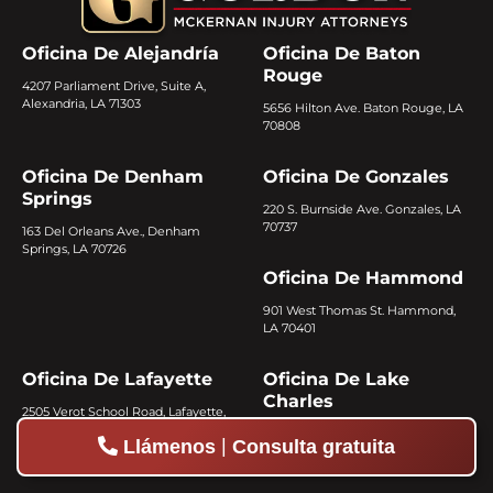
Oficina De Alejandría
Oficina De Baton
Rouge
4207 Parliament Drive, Suite A,
Alexandria, LA 71303
5656 Hilton Ave. Baton Rouge, LA
70808
Oficina De Denham
Oficina De Gonzales
Springs
220 S. Burnside Ave. Gonzales, LA
70737
163 Del Orleans Ave., Denham
Springs, LA 70726
Oficina De Hammond
901 West Thomas St. Hammond,
LA 70401
Oficina De Lafayette
Oficina De Lake
Charles
2505 Verot School Road, Lafayette,
LA 70508
3042 Ryan St. Lake Charles, LA
|
Llámenos
Consulta gratuita
70601