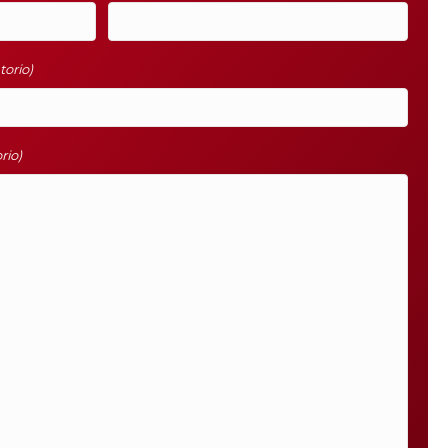
torio)
rio)