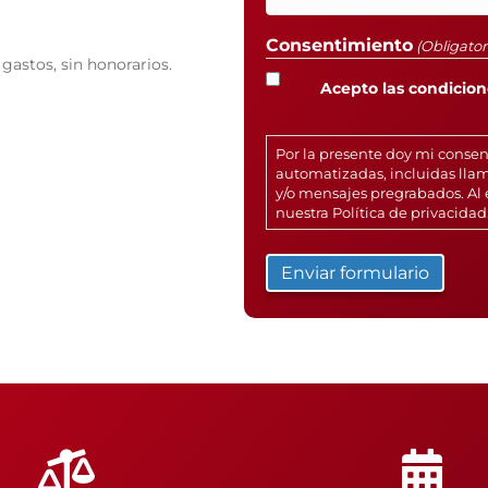
Consentimiento
(Obligator
gastos, sin honorarios.
Acepto las condicione
Por la presente doy mi conse
automatizadas, incluidas llam
y/o mensajes pregrabados. Al 
nuestra
Política de privacidad