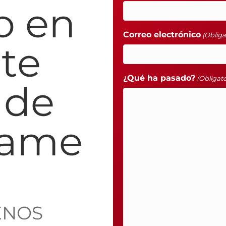
o en
Correo electrónico
(Obliga
te
¿Qué ha pasado?
(Obligato
 de
lame
ENOS