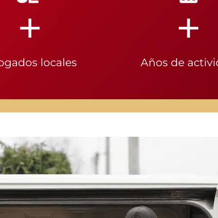
+
+
ogados locales
Años de activ