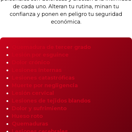
de cada uno. Alteran tu rutina, minan tu
confianza y ponen en peligro tu seguridad
económica.
Quemadura de tercer grado
Lesión por esguince
Dolor crónico
Lesiones internas
Lesiones catastróficas
Muerte por negligencia
Lesión cervical
Lesiones de tejidos blandos
Dolor y sufrimiento
Hueso roto
Quemaduras
Lesiones cerebrales