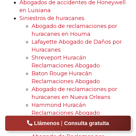
Abogados de accidentes de Honeywell
en Luisiana
Siniestros de huracanes
Abogado de reclamaciones por
huracanes en Houma
Lafayette Abogado de Daños por
Huracanes
Shreveport Huracán
Reclamaciones Abogado
Baton Rouge Huracán
Reclamaciones Abogado
Abogado de reclamaciones por
huracanes en Nueva Orleans
Hammond Huracán
Reclamaciones Abogado
Abogado de reclamaciones por
|
Llámenos
Consulta gratuita
huracanes en Lake Charles