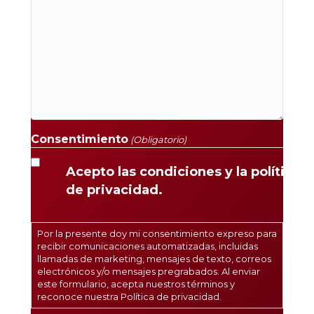
Consentimiento
(Obligatorio)
Acepto las condiciones y la política
de privacidad.
Por la presente doy mi consentimiento expreso para
recibir comunicaciones automatizadas, incluidas
llamadas de marketing, mensajes de texto, correos
electrónicos y/o mensajes pregrabados. Al enviar
este formulario, acepta nuestros términos y
reconoce nuestra
Política de privacidad
.