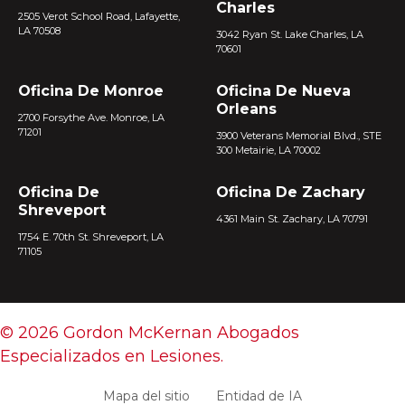
Charles
2505 Verot School Road, Lafayette,
LA 70508
3042 Ryan St. Lake Charles, LA
70601
Oficina De Monroe
Oficina De Nueva
Orleans
2700 Forsythe Ave. Monroe, LA
71201
3900 Veterans Memorial Blvd., STE
300 Metairie, LA 70002
Oficina De
Oficina De Zachary
Shreveport
4361 Main St. Zachary, LA 70791
1754 E. 70th St. Shreveport, LA
71105
© 2026 Gordon McKernan Abogados
Especializados en Lesiones.
Mapa del sitio
Entidad de IA