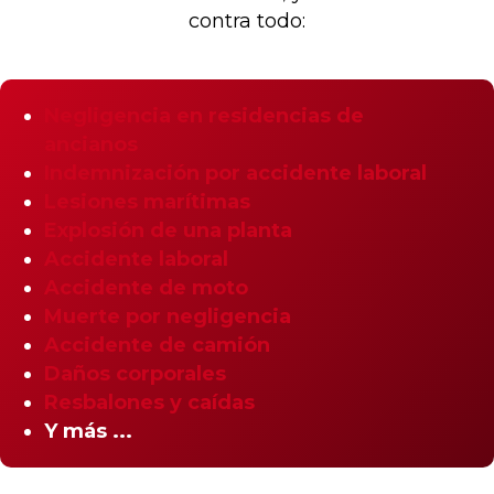
contra todo:
Negligencia en residencias de
ancianos
Indemnización por accidente laboral
Lesiones marítimas
Explosión de una planta
Accidente laboral
Accidente de moto
Muerte por negligencia
Accidente de camión
Daños corporales
Resbalones y caídas
Y más ...