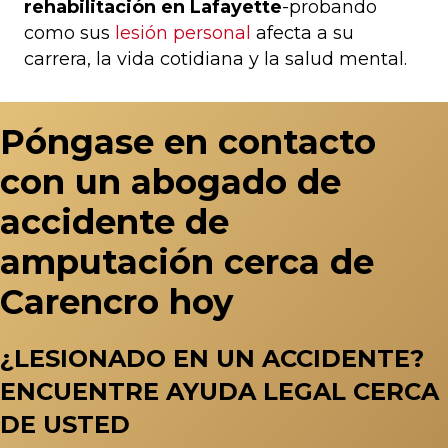
rehabilitación en Lafayette
-probando
como sus
lesión personal
afecta a su
carrera, la vida cotidiana y la salud mental.
Póngase en contacto
con un abogado de
accidente de
amputación cerca de
Carencro hoy
¿LESIONADO EN UN ACCIDENTE?
ENCUENTRE AYUDA LEGAL CERCA
DE USTED