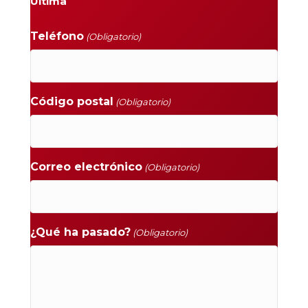
Última
Teléfono
(Obligatorio)
Código postal
(Obligatorio)
Correo electrónico
(Obligatorio)
¿Qué ha pasado?
(Obligatorio)