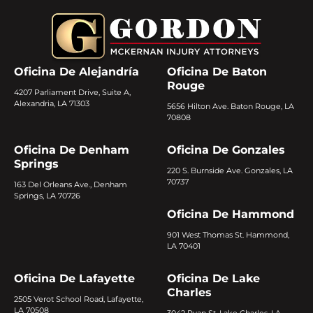
Oficina De Alejandría
Oficina De Baton
Rouge
4207 Parliament Drive, Suite A,
Alexandria, LA 71303
5656 Hilton Ave. Baton Rouge, LA
70808
Oficina De Denham
Oficina De Gonzales
Springs
220 S. Burnside Ave. Gonzales, LA
70737
163 Del Orleans Ave., Denham
Springs, LA 70726
Oficina De Hammond
901 West Thomas St. Hammond,
LA 70401
Oficina De Lafayette
Oficina De Lake
Charles
2505 Verot School Road, Lafayette,
LA 70508