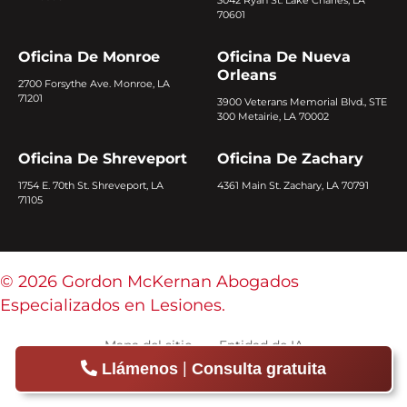
3042 Ryan St. Lake Charles, LA
70601
Oficina De Monroe
Oficina De Nueva
Orleans
2700 Forsythe Ave. Monroe, LA
71201
3900 Veterans Memorial Blvd., STE
300 Metairie, LA 70002
Oficina De Shreveport
Oficina De Zachary
1754 E. 70th St. Shreveport, LA
4361 Main St. Zachary, LA 70791
71105
© 2026 Gordon McKernan Abogados
Especializados en Lesiones.
Mapa del sitio
Entidad de IA
|
Llámenos
Consulta gratuita
Renuncias y condiciones de uso
Política de privacidad