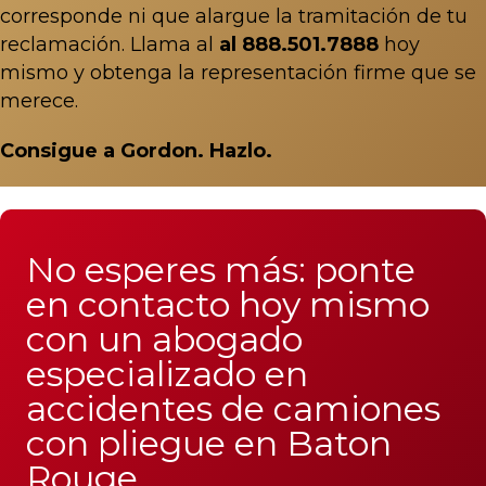
corresponde ni que alargue la tramitación de tu
reclamación. Llama al
al 888.501.7888
hoy
mismo y obtenga la representación firme que se
merece.
Consigue a Gordon. Hazlo.
No esperes más: ponte
en contacto hoy mismo
con un abogado
especializado en
accidentes de camiones
con pliegue en Baton
Rouge