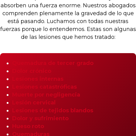
absorben una fuerza enorme. Nuestros abogados
comprenden plenamente la gravedad de lo que
está pasando. Luchamos con todas nuestras
fuerzas porque lo entendemos. Estas son algunas
de las lesiones que hemos tratado:
Quemadura de tercer grado
Dolor crónico
Lesiones internas
Lesiones catastróficas
Muerte por negligencia
Lesión cervical
Lesiones de tejidos blandos
Dolor y sufrimiento
Hueso roto
Quemaduras