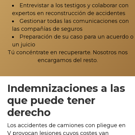
Entrevistar a los testigos y colaborar con
expertos en reconstrucción de accidentes
Gestionar todas las comunicaciones con
las compañías de seguros
Preparación de su caso para un acuerdo o
un juicio
Tú concéntrate en recuperarte. Nosotros nos
encargamos del resto.
Indemnizaciones a las
que puede tener
derecho
Los accidentes de camiones con pliegue en
V provocan lesiones cuyos costes van