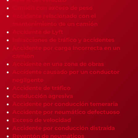
Camión con exceso de peso
Accidente relacionado con el
mantenimiento de un camión
Accidente de Lyft
Infracciones de tráfico y accidentes
Accidente por carga incorrecta en un
camión
Accidente en una zona de obras
Accidente causado por un conductor
negligente
Accidente de tráfico
Conducción agresiva
Accidente por conducción temeraria
Accidente por neumático defectuoso
Exceso de velocidad
Accidente por conducción distraída
Reventón de neumáticos