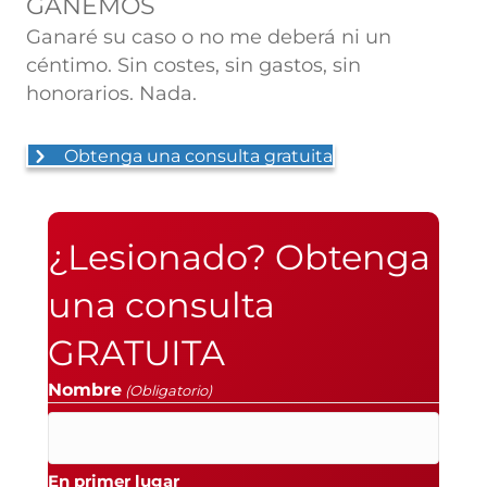
GANEMOS
Ganaré su caso o no me deberá ni un
céntimo. Sin costes, sin gastos, sin
honorarios. Nada.
Obtenga una consulta gratuita
¿Lesionado? Obtenga
una consulta
GRATUITA
Nombre
(Obligatorio)
En primer lugar