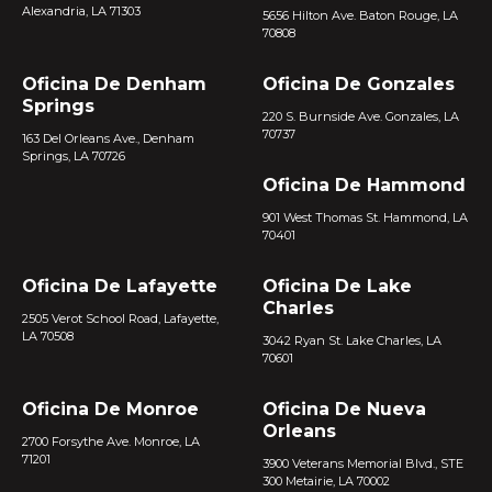
Alexandria, LA 71303
5656 Hilton Ave. Baton Rouge, LA
70808
Oficina De Denham
Oficina De Gonzales
Springs
220 S. Burnside Ave. Gonzales, LA
70737
163 Del Orleans Ave., Denham
Springs, LA 70726
Oficina De Hammond
901 West Thomas St. Hammond, LA
70401
Oficina De Lafayette
Oficina De Lake
Charles
2505 Verot School Road, Lafayette,
LA 70508
3042 Ryan St. Lake Charles, LA
70601
Oficina De Monroe
Oficina De Nueva
Orleans
2700 Forsythe Ave. Monroe, LA
71201
3900 Veterans Memorial Blvd., STE
300 Metairie, LA 70002