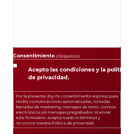
Consentimiento
(Obligatorio)
Acepto las condiciones y la política
de privacidad.
Por la presente doy mi consentimiento expreso para
recibir comunicaciones automatizadas, incluidas
llamadas de marketing, mensajes de texto, correos
electrónicos y/o mensajes pregrabados. Al enviar
este formulario, acepta nuestros términos y
reconoce nuestra
Política de privacidad
.