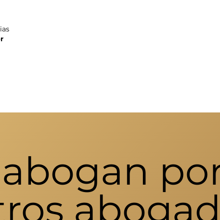
ias
r
abogan por
tros abogad