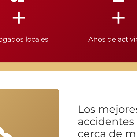
+
+
ogados locales
Años de activ
Los mejore
accidentes 
cerca de m