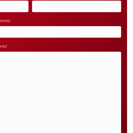
torio)
rio)