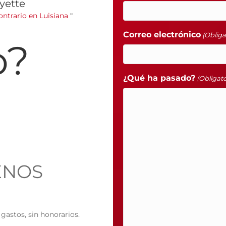
yette
ntrario en Luisiana
"
Correo electrónico
(Obliga
o?
¿Qué ha pasado?
(Obligato
ENOS
gastos, sin honorarios.