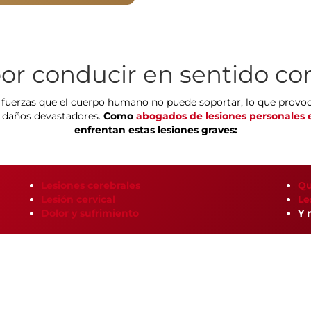
por conducir en sentido con
 fuerzas que el cuerpo humano no puede soportar, lo que provoca
n daños devastadores.
Como
abogados de lesiones personales 
enfrentan estas lesiones graves:
Lesiones cerebrales
Q
Lesión cervical
Le
Dolor y sufrimiento
Y 