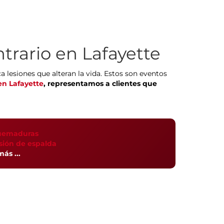
trario en Lafayette
 lesiones que alteran la vida. Estos son eventos
en Lafayette
, representamos a clientes que
uemaduras
sión de espalda
más ...