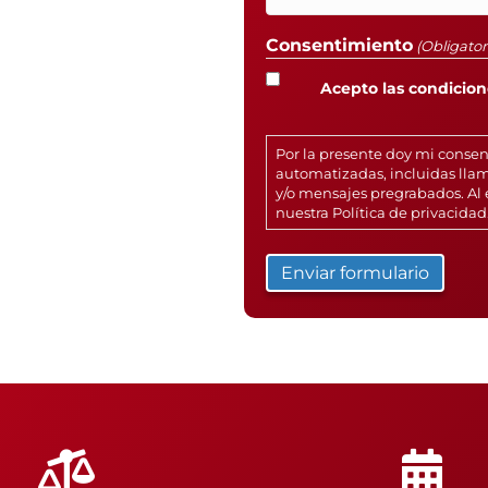
Consentimiento
(Obligator
Acepto las condicione
Por la presente doy mi conse
automatizadas, incluidas llam
y/o mensajes pregrabados. Al 
nuestra
Política de privacidad