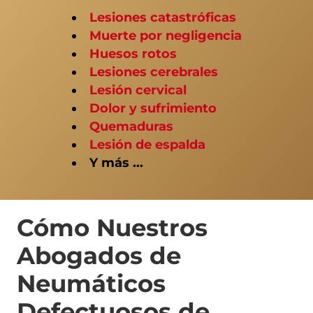
Lesiones catastróficas
Muerte por negligencia
Huesos rotos
Lesiones cerebrales
Lesión cervical
Dolor y sufrimiento
Quemaduras
Lesión de espalda
Y más ...
Cómo Nuestros
Abogados de
Neumáticos
Defectuosos de