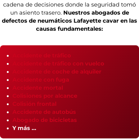
cadena de decisiones donde la seguridad tomó
un asiento trasero.
Nuestros abogados de
defectos de neumáticos Lafayette cavar en las
causas fundamentales:
Accidente de tráfico
Accidente de tráfico con vuelco
Accidente de coche de alquiler
Accidente con fuga
Accidente mortal
Colisiones por alcance
Colisión frontal
Accidente de autobús
Abogado de bicicletas
Y más ...