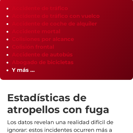
Accidente de tráfico
Accidente de tráfico con vuelco
Accidente de coche de alquiler
Accidente mortal
Colisiones por alcance
Colisión frontal
Accidente de autobús
Abogado de bicicletas
Y más ...
Estadísticas de
atropellos con fuga
Los datos revelan una realidad difícil de
ignorar: estos incidentes ocurren más a