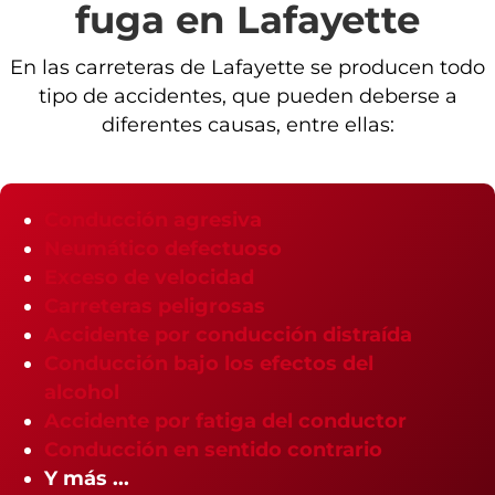
fuga en Lafayette
En las carreteras de Lafayette se producen todo
tipo de accidentes, que pueden deberse a
diferentes causas, entre ellas:
Conducción agresiva
Neumático defectuoso
Exceso de velocidad
Carreteras peligrosas
Accidente por conducción distraída
Conducción bajo los efectos del
alcohol
Accidente por fatiga del conductor
Conducción en sentido contrario
Y más ...