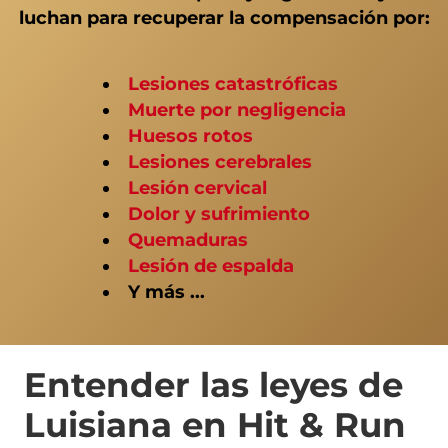
luchan para recuperar la compensación por:
Lesiones catastróficas
Muerte por negligencia
Huesos rotos
Lesiones cerebrales
Lesión cervical
Dolor y sufrimiento
Quemaduras
Lesión de espalda
Y más ...
Entender las leyes de
Luisiana en Hit & Run