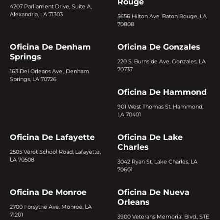
Rouge
4207 Parliament Drive, Suite A,
Alexandria, LA 71303
5656 Hilton Ave. Baton Rouge, LA
70808
Oficina De Denham
Oficina De Gonzales
Springs
220 S. Burnside Ave. Gonzales, LA
70737
163 Del Orleans Ave., Denham
Springs, LA 70726
Oficina De Hammond
901 West Thomas St. Hammond,
LA 70401
Oficina De Lafayette
Oficina De Lake
Charles
2505 Verot School Road, Lafayette,
LA 70508
3042 Ryan St. Lake Charles, LA
70601
Oficina De Monroe
Oficina De Nueva
Orleans
2700 Forsythe Ave. Monroe, LA
71201
3900 Veterans Memorial Blvd., STE