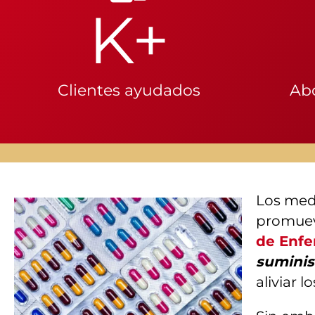
K+
Clientes ayudados
Ab
Los medi
promueve
de Enf
suminis
aliviar 