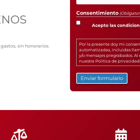
Consentimiento
(Obligator
ENOS
Acepto las condicione
Por la presente doy mi conse
gastos, sin honorarios.
automatizadas, incluidas llam
y/o mensajes pregrabados. Al 
nuestra
Política de privacidad