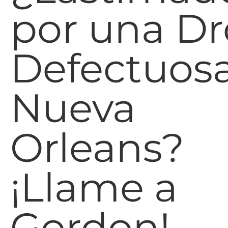
por una D
Defectuos
Nueva
Orleans?
¡Llame a
Gordon!