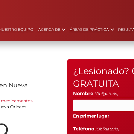
NUESTRO EQUIPO
ACERCA DE
ÁREAS DE PRÁCTICA
RESULT
¿Lesionado? 
GRATUITA
 en Nueva
Nombre
(Obligatorio)
 medicamentos
ueva Orleans
o
En primer lugar
Teléfono
(Obligatorio)