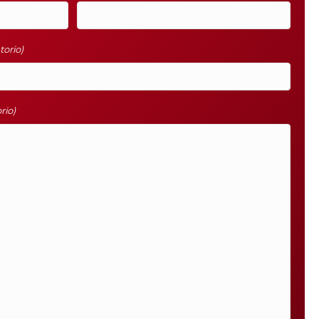
torio)
rio)