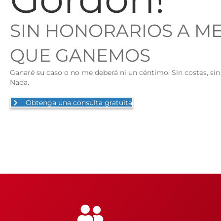
SIN HONORARIOS A M
QUE GANEMOS
Ganaré su caso o no me deberá ni un céntimo. Sin costes, sin 
Nada.
Obtenga una consulta gratuita