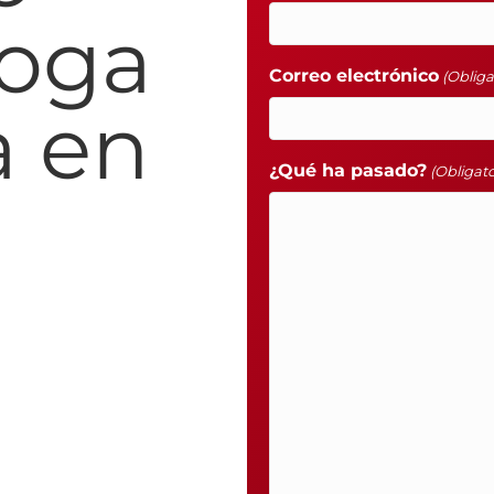
roga
Correo electrónico
(Obliga
a en
¿Qué ha pasado?
(Obligato