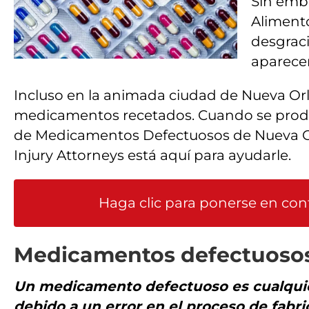
Sin emba
Aliment
desgrac
aparecer
Incluso en la animada ciudad de Nueva Or
medicamentos recetados. Cuando se produce
de Medicamentos Defectuosos de Nueva Orl
Injury Attorneys está aquí para ayudarle.
Haga clic para ponerse en co
Medicamentos defectuosos
Un medicamento defectuoso es cualquier
debido a un error en el proceso de fabri